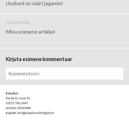
Uudised on väärt jagamist
JÄRGMINE
Minu esimene artikkel
Kirjuta esimene kommentaar
Esindus:
Parda 8, ruum 51
10151 TALLINN
telefon 50 60 444
e-post:
info@viipekeeletolgid.ee