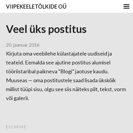
VIIPEKEELETÕLKIDE OÜ
Veel üks postitus
20. jaanuar 2016
Kirjuta oma veebilehe külastajatele uudiseid ja
teateid. Eemalda see ajutine postitus alumisel
tööriistaribal paikneva “Blogi” jaotuse kaudu.
Muuseas — oma postitustele saad lisada ükskõik
millist tüüpi sisu, olgu see siis näiteks pilt, tekst, vorm
või galerii.
EELMINE