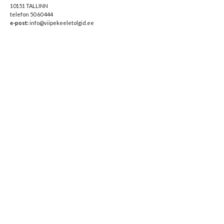
10151 TALLINN
telefon 50 60 444
e-post:
info@viipekeeletolgid.ee