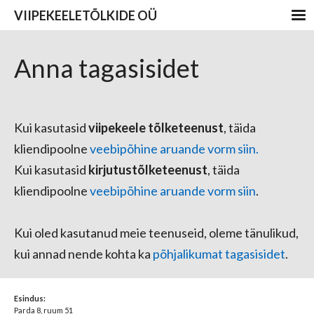
VIIPEKEELETÕLKIDE OÜ
Anna tagasisidet
Kui kasutasid
viipekeele tõlketeenust
, täida
kliendipoolne
veebipõhine aruande vorm siin
.
Kui kasutasid
kirjutustõlketeenust
, täida
kliendipoolne
veebipõhine aruande vorm siin
.
Kui oled kasutanud meie teenuseid, oleme tänulikud,
kui annad nende kohta ka
põhjalikumat tagasisidet
.
Esindus:
Parda 8, ruum 51