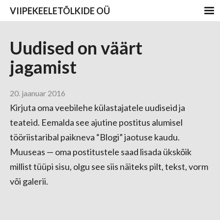
VIIPEKEELETÕLKIDE OÜ
Uudised on väärt
jagamist
20. jaanuar 2016
Kirjuta oma veebilehe külastajatele uudiseid ja
teateid. Eemalda see ajutine postitus alumisel
tööriistaribal paikneva “Blogi” jaotuse kaudu.
Muuseas — oma postitustele saad lisada ükskõik
millist tüüpi sisu, olgu see siis näiteks pilt, tekst, vorm
või galerii.