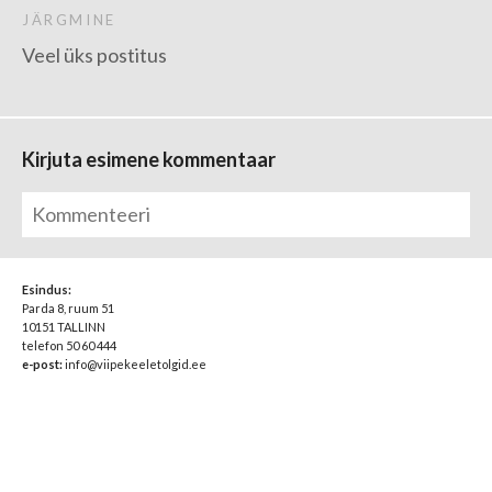
JÄRGMINE
Veel üks postitus
Kirjuta esimene kommentaar
Esindus:
Parda 8, ruum 51
10151 TALLINN
telefon 50 60 444
e-post:
info@viipekeeletolgid.ee